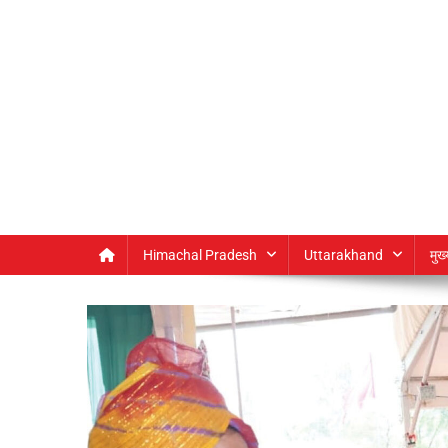
Himachal Pradesh
Uttarakhand
मुख