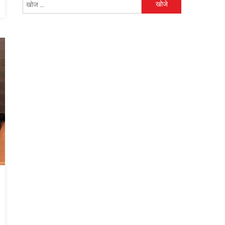
निम्न
को
खोजें: