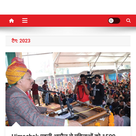
टैग:
2023