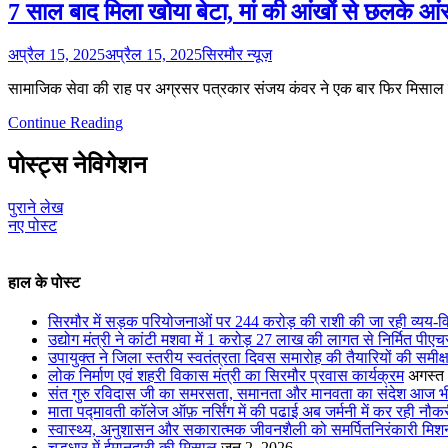
7 साल बाद मिला खोया बेटा, मां की आंखों से छलके 
अप्रैल 15, 2025
अप्रैल 15, 2025
सिरमौर न्यूज़
सामाजिक सेवा की राह पर अग्रसर पत्रकार संजय कंवर ने एक बार फिर मिसाल क
Continue Reading
पोस्ट्स नेविगेशन
पुराने लेख
नए पोस्ट
हाल के पोस्ट
सिरमौर में सड़क परियोजनाओं पर 244 करोड़ की राशी की जा रही व्यय-वि
उद्योग मंत्री ने कांटी मशवा में 1 करोड़ 27 लाख की लागत से निर्मित प
उपायुक्त ने जिला स्तरीय स्वतंत्रता दिवस समारोह की तैयारियों की समीक्
लोक निर्माण एवं शहरी विकास मंत्री का सिरमौर प्रवास कार्यक्रम
अगस्त
संत गुरु रविदास जी का समरसता, समानता और मानवता का संदेश आज भी स
माता पद्मावती कॉलेज ऑफ़ नर्सिंग में की पढाई अब जर्मनी में कर रही नौक
स्वास्थ्य, अनुशासन और सकारात्मक जीवनशैली को समर्पितनिरंकारी मि
चूड़धार में ईमानदारी की मिसाल
जून 2, 2026