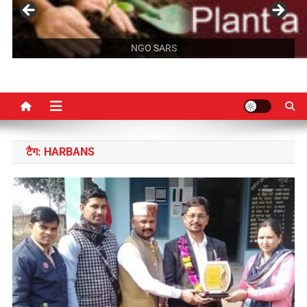
NGO SARS
टैग:
HARBANS