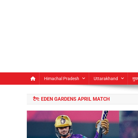
Himachal Pradesh
Uttarakhand
मुख
टैग:
EDEN GARDENS APRIL MATCH