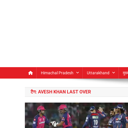
Himachal Pradesh
Uttarakhand
मुख
टैग:
AVESH KHAN LAST OVER