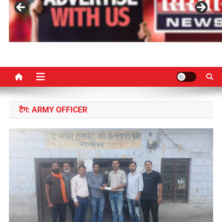
टैग:
ARMY OFFICER