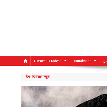
Himachal Pradesh
Uttarakhand
मुख
टैग:
हिमाचल न्यूज़