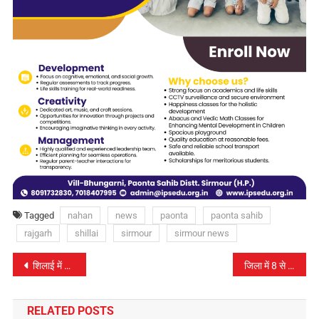
Tagged
nahan
news
paonta
paonta sahib
rajgarh
shillai
sirmour
sirmour news
पोस्ट
शिलाई में 65 वर्षीय बुजुर्ग चरस तस्करी के आरोप में गिरफ्तार
जिला में 8 से 22 अप्रैल तक चलाया जाएगा‘‘सही पोषण-देश रोशन’’विशेष पोषण पखवाड़ा..
नेविगेशन
RELATED POSTS