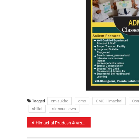
Tagged
cm sukho
cmo
CMO Himachal
Con
shillai
sirmour news
पोस्ट
Himachal Pradesh के पास जल पर Cess लगाने का अधिकार: उपमुख्यमंत्री
नेविगेशन