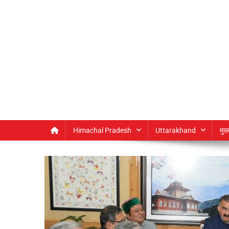
Himachal Pradesh
Uttarakhand
मुख