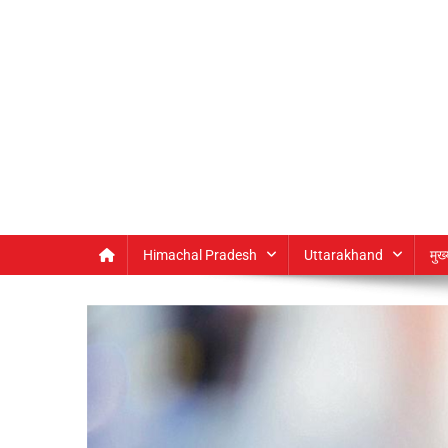
Himachal Pradesh
Uttarakhand
मुख