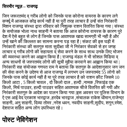
सिरमौर न्यूज़ – राजगढ़
जिन जरूरतमंद व् गरीब लोगो को जिनके पास कोरोना वायरस के कारण लगे
कर्फ्यू में आजकल कोइ कार्य नही है या पुरी तरह लाचार है उन्हें संत निरंकारी
मिशन राजगढ़ संस्था द्वारा रविवार को निशुल्क राशन वितरित किया गया | संस्था
के सयोजक भोला नाथ साहनी ने बताया कि आज कोरोना वायरस के कारण पुरे
देश में ऐसे बहुत से लोग है जिनके पास आवश्यक खाद्य सामग्री भी नही है और
उन्हें खाने की किल्लत का सामना करना पड़ रहा है | संकट की इस घड़ी में
निरंकारी संस्था की सतगुरु माता सुदीक्षा जी ने निरंकार सेवको से हर जगह
लाचार व् गरीब लोगो की सहायता व् सेवा करने के साथ साथ उनके लिए भोजन
की व्यवस्था करने का आह्वान किया है | राजगढ़ मंडल ने भी सोशल मिडिया व्
अन्य साधनों से जरुरतमंद लोगो की सूची मुहैया करवाने का आह्वान किया था |
निरंकारी सह संयोजक गणपत राम ने बताया कि सतगुरु के आदेशानुसार जन जन
की सेवा करने के उदेश्य से आज राजगढ़ में लगभग उन जरुरतमंद 55 लोगो को
जिनके पास कोई कार्य नही है या पुरे तरह लाचार है को राशन कीट जिसमे 10
किलो आटा , 5 किलो चावल , दो किलो दाल , हल्दी ,नामक ,रिफाइंड एक
किलो, मिर्च पाउडर, हल्दी पाउडर सहित आवश्यक चीजे वितरित की गयी और
निरंकारी सतगुरु के आदेश का पालन किया गया |इस अवसर पर पुलिस विभाग के
ऐ एस आई वेद प्रकाश भारद्वाज ,हरदेब भारद्वाज ,संचालक राकेश धीमान,राजेन्द्र
साहनी, अनु साहनी, दिव्या तोमर ,नरेश धवन, नवदीप साहनी,सुदीप, शगुन,रमेश,
देशराज सहित अन्य लोग उपस्थित रहे।
पोस्ट नेविगेशन