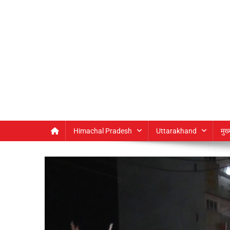
Himachal Pradesh
Uttarakhand
मुख