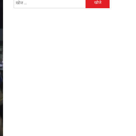
निम्न
को
खोजें: