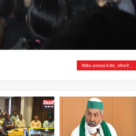
सिविल अस्पताल में मौत , परिजनों ने चिकित्सक व स्टाफ नर्सों पर लगाया लापरवाही का आरोप