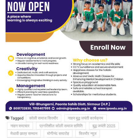
Tagged
कोली समाज सिरमौर
नाहन बुद्ध जयंती कार्यक्रम
नाहन समाचार
प्रगतिशील कोली समाज समिति
बुद्ध जयंती 2025
मेधावी छात्र सम्मान
मोगीनंद समारोह
सिरमौर न्यूज