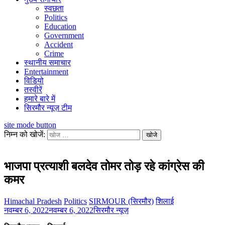
स्वछता
Politics
Education
Government
Accident
Crime
स्थानीय समाचार
Entertainment
विडियो
तस्वीरें
हमारे बारे में
सिरमौर न्यूज़ टीम
site mode button
निम्न को खोजें:
भाजपा प्रत्याशी बलदेव तोमर तोड़ रहे कांग्रेस की
कमर
Himachal Pradesh
Politics
SIRMOUR (सिरमौर)
शिलाई
नवम्बर 6, 2022
नवम्बर 6, 2022
सिरमौर न्यूज़