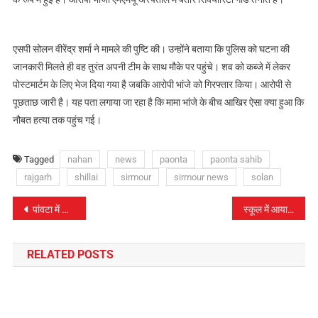
एसपी सोलन वीरेंद्र शर्मा ने मामले की पुष्टि की। उन्होंने बताया कि पुलिस को घटना की
जानकारी मिलते ही वह तुरंत अपनी टीम के साथ मौके पर पहुंचे। शव को कब्जे में लेकर
पोस्टमार्टम के लिए भेज दिया गया है जबकि आरोपी भांजे को गिरफ्तार किया। आरोपी से
पूछताछ जारी है। यह पता लगाया जा रहा है कि मामा भांजे के बीच आखिर ऐसा क्या हुआ कि
नौबत हत्या तक पहुंच गई।
Tagged
nahan
news
paonta
paonta sahib
rajgarh
shillai
sirmour
sirmour news
solan
पोस्ट
पांवटा में आयोजित होगा विकलांग सहायता शिविर, दिव्यांगों को निशुल्क मिलेंगे कृत्रिम अंग व उपकरण
स्कूल में आया कोरोना पॉजिटिव तो स्कूल रहेगा 48 घंटों तक बंद
नेविगेशन
RELATED POSTS