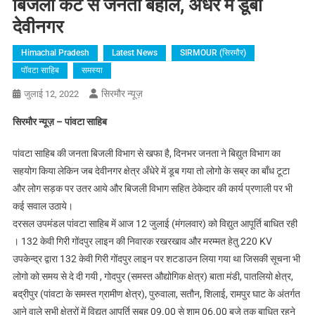
बिजली कट से जनता बेहाल, अँधेरे में डूबा
देवीनगर
Himachal Pradesh
Latest News
SIRMOUR (सिरमौर)
पॉवटा साहिब
समस्या
सिरमौर न्यूज़
जुलाई 12, 2022
सिरमौर न्यूज़ – पांवटा साहिब
पांवटा साहिब की जनता बिजली विभाग से खफा है, दिनभर जनता ने बिद्युत विभाग का
सहयोग किया लेकिन जब देवीनगर क्षेत्र अँधेरे में डूब गया तो लोगो के सब्र का बाँध टूटा
और लोग सड़क पर उतर आये और बिजली विभाग सहित ठेकेदार की कार्य प्रणाली पर भी
कई सवाल उठाये।
दरसल उपमंडल पांवटा साहिब में आज 12 जुलाई (मंगलवार) को विद्युत आपूर्ति बाधित रही
। 132 केवी गिरी गोंदपुर लाइन की निवारक रखरखाव और मरम्मत हेतु 220 KV
उपकेन्द्र द्वारा 132 केवी गिरी गोंदपुर लाइन पर शटडाउन लिया गया था जिसकी सूचना भी
लोगो को समय से दे दी गयी , गोदपुर (समस्त औद्योगिक क्षेत्र) बाता मंडी, पातलियो क्षेत्र,
बद्रीपुर (पांवटा के समस्त ग्रामीण क्षेत्र), पुरुवाला, सतौन, शिलाई, रामपुर घाट के अंतर्गत
आने वाले सभी क्षेत्रों में विद्युत आपूर्ति सुबह 09.00 से शाम 06.00 बजे तक बाधित रहने