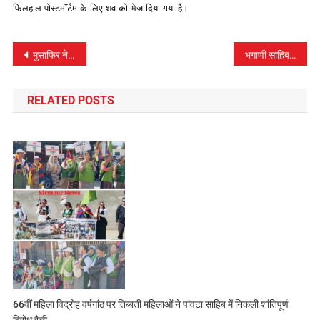
फिलहाल पोस्टमॉर्टम के लिए शव को भेज दिया गया है।
पोस्ट
मुसाफिर ने कहा प्रदेश सरकार का बजट निराशाजनक , किसानो को सबसे अधिक निराशा
भगाणी साहिब से गुरुद्वारा पांवटा साहिब के लिए निकला फतेह मार्च
नेविगेशन
RELATED POSTS
66वीं महिला विद्रोह वर्षगांठ पर तिब्बती महिलाओं ने पांवटा साहिब में निकली शांतिपूर्ण
विरोध रैली…