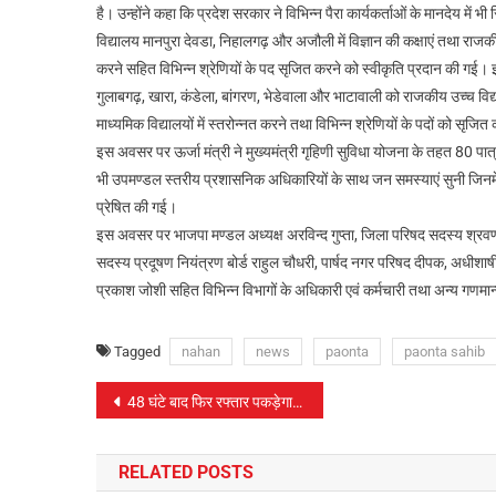
है। उन्होंने कहा कि प्रदेश सरकार ने विभिन्न पैरा कार्यकर्ताओं के मानदेय में भी 
विद्यालय मानपुरा देवडा, निहालगढ़ और अजौली में विज्ञान की कक्षाएं तथा राजकीय
करने सहित विभिन्न श्रेणियों के पद सृजित करने को स्वीकृति प्रदान की गई
गुलाबगढ़, खारा, कंडेला, बांगरण, भेडेवाला और भाटावाली को राजकीय उच्च वि
माध्यमिक विद्यालयों में स्तरोन्नत करने तथा विभिन्न श्रेणियों के पदों को सृज
इस अवसर पर ऊर्जा मंत्री ने मुख्यमंत्री गृहिणी सुविधा योजना के तहत 80 पात्र
भी उपमण्डल स्तरीय प्रशासनिक अधिकारियों के साथ जन समस्याएं सुनी जिनमें 
प्रेषित की गई।
इस अवसर पर भाजपा मण्डल अध्यक्ष अरविन्द गुप्ता, जिला परिषद सदस्य श्रवण
सदस्य प्रदूषण नियंत्रण बोर्ड राहुल चौधरी, पार्षद नगर परिषद दीपक, अधीशा
प्रकाश जोशी सहित विभिन्न विभागों के अधिकारी एवं कर्मचारी तथा अन्य गणमा
Tagged
nahan
news
paonta
paonta sahib
पोस्ट
48 घंटे बाद फिर रफ्तार पकड़ेगा मॉनसून, कई इलाकों में भारी बारिश की संभावना
नेविगेशन
RELATED POSTS