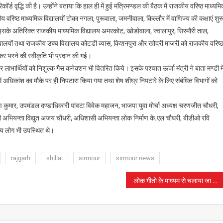
रिकॉर्ड वृद्धि की है। उन्होंने बताया कि हाल ही में हुई मंत्रिमण्डल की बैठक में राजकीय वरिष्ठ माध्यम
 वरिष्ठ माध्यमिक विद्यालयों टोका नगला, पुरूवाला, जमनीवाला, किल्लौर में वाणिज्य की कक्षाएं शुर
। इसके अतिरिक्त राजकीय माध्यमिक विद्यालय अमरकोट, खोडोवाला, ज्वालापुर, सिरमौरी ताल,
द्यालयों तथा राजकीय उच्च विद्यालय कोटडी व्यास, किशनपुरा और खोदरी माजरी को राजकीय वरिष्ठ
ित कर भरने की स्वीकृति भी प्रदान की गई।
 लाभार्थियों को निशुल्क गैस कनेक्शन भी वितरित किये। इसके पश्चात ऊर्जा मंत्री ने बाता मण्डी म
अधिकांश का मौके पर ही निपटारा किया गया तथा शेष शीघ्र निपटारे के लिए संबंधित विभागों को
 कुमार, उपमंडल दण्डाधिकारी पांवटा विवेक महाजन, भाजपा युवा मोर्चा अध्यक्ष चरणजीत चौधरी,
षी अभियन्ता विद्युत अजय चौधरी, अधिशासी अभियन्ता लोक निर्माण के.एल चौधरी, बीडीओ रवि
न्य लोग भी उपस्थित थे।
rajgarh
shillai
sirmour
sirmour news
लोक गीतो के माध्यम से चलाया जा रहा है विशेष प्रचार अभियान