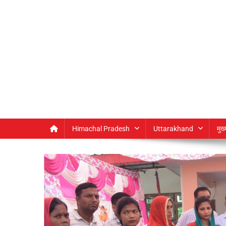
Himachal Pradesh
Uttarakhand
मुख