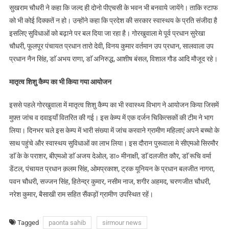
सुखराम चौधरी ने कहा कि जल्द ही दोनो पीएचसी के भवन भी बनवाये जायेंगे। ताकि स्टाफ
को भी कोई दिक्कतें न हो। उन्होंने कहा कि प्रदेश की सरकार स्वास्थय के प्रति संजीदा है
इसलिए सुविधाओं को बढ़ाने पर बल दिया जा रहा है। गोरखुवाला मे पूर्व प्रधान सुरेखा
चौधरी, फूलपूर पंचायत प्रधान तारो देवी, विनय कुमार वर्तमान उप प्रधान, सालवाला उप
प्रधान नैन सिंह, डाॅ अभय राणा, डाॅ अनिरुद्ध, आशीष बंसल, विशाल गौड आदि मौजूद रहे।
मातृत्व शिशु कैम्प का भी किया गया आयोजन
इससे पहले गोरखुवाला में मातृत्व शिशु कैम्प का भी स्वास्थ्य विभाग ने आयोजन किया जिसमें
मुफ़्त जांच व दवाइयाँ वितरित की गई। इस केम्प में एक दर्जन चिकित्सकों की टीम ने भाग
लिया। दिनभर चले इस केम्प में भारी संख्या में जांच करवाने ग्रामीण महिलाएं अपने बच्चो के
साथ पहुंचे और स्वास्थय सुविधाओं का लाभ लिया। इस दौरान पुरूवाला मे सीएमओ सिरमौर
डाॅ के के पराशर, बीएमओ डाॅ अजय देओल, डा० मीनाक्षी, डाॅ दलजीत कौर, डाॅ रूचि वर्मा
डेंटल, पंचायत प्रधान क़लम सिंह, ओमप्रकाश, ट्रक यूनियन के प्रधान बलजीत नागरा,
पवन चौधरी, सज्जन सिंह, हितेन्द्र कुमार, नसीम नाज, शगीर अहमद, चरणजीत चौधरी,
नरेश कुमार, बैसाखी राम सहित सैंकड़ों ग्रामीण उपस्थित रहें।
Tagged
paonta sahib
sirmour news