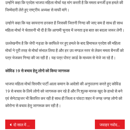
उन्होंने कहा कि प्रदेश भाजपा महिला मोर्चा यह मांग करती है कि ममता बनर्जी इस हमले की
जिम्मेदारी लेते हुए राष्ट्रीय अध्यक्ष से माफी मांगे।
उन्होने कहा कि यह कायराना हरकत है जिसकी जितनी निन्दा की जाए कम है साथ ही साथ
महिला मोर्चा ने चेतावनी भी दी है कि आगामी चुनाव में जनता इस बात का बदला जरूर लेगी।
उल्लेखनीय है कि जेपी नड्डा के काफिले पर हुए हमले के बाद हिमाचल प्रदेश की महिला
मोर्चा ने पूरी तरह से मोर्चा संभाल लिया है और हर उप मण्डल स्तर से लेकर ममता बैनर्जी को
पत्र भेजकर निन्दा की जा रही है। यह पत्र पोस्ट कार्ड के माध्यम से भेजे जा रहे है।
कोविड 19 से बचाव हेतु लोगो को किया जागरूक
भाजपा महिला मोर्चा सिरमौर पार्टी आला कमान के आदेशो की अनुपालना करते हुए कोविड
19 से बचाव के लिये लोगो को जागरूक कर रहे है और नि:शुल्क मास्क खुद के हाथो से बने
एवं सेनेटाइजर भी बितरित कर रही है साथ ही जिला व पांवटा शहर में जगह जगह लोगो को
कोरोना से बचाव हेतु जागरूक कर रही है।
पोस्ट
दो साल में पूरा होगा नैशनल हाईवे-707 का निर्माण कार्य, कुल लागत 1300 करोड़ की
जवाहर नवोदय विद्यालय कक्षा छठी में आवेदन की अंतिम तिथि 29 दिसम्बर तक