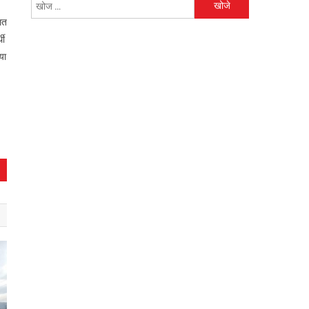
निम्न
को
ित
खोजें:
थी
या