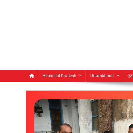
Himachal Pradesh
Uttarakhand
मुख