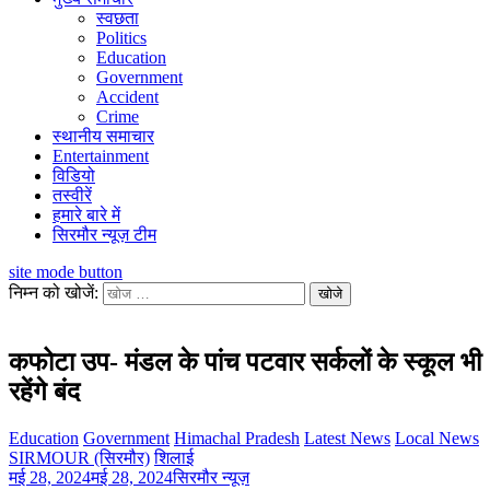
स्वछता
Politics
Education
Government
Accident
Crime
स्थानीय समाचार
Entertainment
विडियो
तस्वीरें
हमारे बारे में
सिरमौर न्यूज़ टीम
site mode button
निम्न को खोजें:
कफोटा उप- मंडल के पांच पटवार सर्कलों के स्कूल भी
रहेंगे बंद
Education
Government
Himachal Pradesh
Latest News
Local News
SIRMOUR (सिरमौर)
शिलाई
मई 28, 2024
मई 28, 2024
सिरमौर न्यूज़