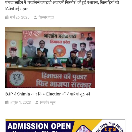
पांवटा साहिब में “स्कॉलर्स कबड्डी अकादमी सिरमौर” की हुई स्थापना, खिलाड़ियों को
मिलेगी नई उड़ान…
मार्च 26, 2025
सिरमौर न्यूज़
BJP ने Shimla नगर निगम Election की तैयारियां शुरू की
अप्रैल 1, 2023
सिरमौर न्यूज़