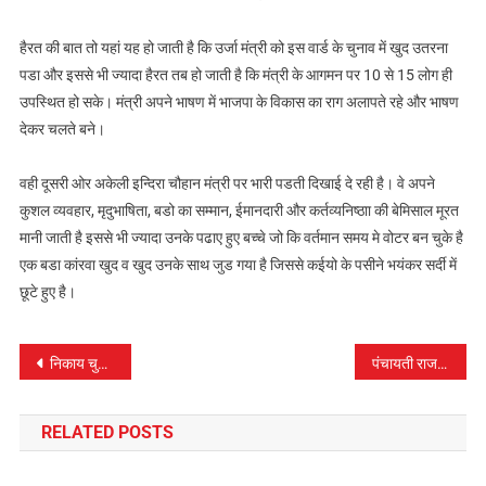
हैरत की बात तो यहां यह हो जाती है कि उर्जा मंत्री को इस वार्ड के चुनाव में खुद उतरना
पडा और इससे भी ज्यादा हैरत तब हो जाती है कि मंत्री के आगमन पर 10 से 15 लोग ही
उपस्थित हो सके। मंत्री अपने भाषण में भाजपा के विकास का राग अलापते रहे और भाषण
देकर चलते बने।
वही दूसरी ओर अकेली इन्दिरा चौहान मंत्री पर भारी पडती दिखाई दे रही है। वे अपने
कुशल व्यवहार, मृदुभाषिता, बडो का सम्मान, ईमानदारी और कर्तव्यनिष्ठाा की बेमिसाल मूरत
मानी जाती है इससे भी ज्यादा उनके पढाए हुए बच्चे जो कि वर्तमान समय मे वोटर बन चुके है
एक बडा कांरवा खुद व खुद उनके साथ जुड गया है जिससे कईयो के पसीने भयंकर सर्दी में
छूटे हुए है।
पोस्ट
निकाय चुनाव:- नगर परिषद नाहन से 36 व पांवटा से 39 दावेदार
पंचायती राज चुनावों को लेकर आज से प्रत्याशी ठोकेंगे चुनावी ताल
नेविगेशन
RELATED POSTS