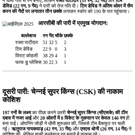
ने धीमी गति से रन बनाए, लेकिन
रजत पाटीदार (51 रन, 32 गेंद)
और
टिम
डेविड (22 रन, 9 गेंद)
ने पारी को तेज गति दी।
टिम डेविड ने अंतिम ओवर में सैम
करन की गेंदों पर लगातार तीन छक्के
लगाकर स्कोर को 190 के पार पहुंचाया।
आरसीबी की पारी में प्रमुख योगदान:
बल्लेबाज
रन
गेंद
चौके
छक्के
रजत पाटीदार
51
32
5
2
टिम डेविड
22
9
0
3
विराट कोहली
38
29
4
1
फाफ डु प्लेसिस
30
22
3
1
दूसरी पारी: चेन्नई सुपर किंग्स (CSK) की नाकाम
कोशिश
197 रनों के लक्ष्य
का पीछा करने उतरी
चेन्नई सुपर किंग्स (सीएसके) की टीम
दबाव में नजर आई
और
20 ओवरों में 8 विकेट के नुकसान पर केवल 146 रन
ही
बना पाई। ओपनिंग जोड़ी ने धीमी शुरुआत की, जिससे टीम बैकफुट पर चली
गई।
ऋतुराज गायकवाड़ (42 रन, 35 गेंद)
और
एमएस धोनी (26 रन, 14 गेंद)
ने
कोशिश की, लेकिन बाकी बल्लेबाज रन बनाने में नाकाम रहे।