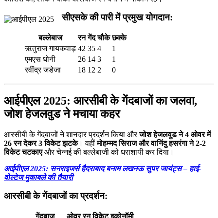
सीएसके की पारी में प्रमुख योगदान:
बल्लेबाज
रन
गेंद
चौके
छक्के
ऋतुराज गायकवाड़
42
35
4
1
एमएस धोनी
26
14
3
1
रवींद्र जडेजा
18
12
2
0
आईपीएल 2025:
आरसीबी के गेंदबाजों का जलवा,
जोश हेजलवुड ने मचाया कहर
आरसीबी के गेंदबाजों ने शानदार प्रदर्शन किया और
जोश हेजलवुड ने 4 ओवर में
26 रन देकर 3 विकेट झटके
। वहीं
मोहम्मद सिराज और वानिंदु हसरंगा ने 2-2
विकेट चटकाए
और चेन्नई की बल्लेबाजी को धराशायी कर दिया।
आईपीएल 2025: सनराइजर्स हैदराबाद बनाम लखनऊ सुपर जायंट्स – हाई-
वोल्टेज मुकाबले की तैयारी
आरसीबी के गेंदबाजों का प्रदर्शन:
गेंदबाज
ओवर
रन
विकेट
इकोनॉमी