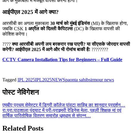
आगे के मुकाबलों में मजबूत वापसी करनी होगी।
आईपीएल 2025 में
आगे क्या?
आरसीबी का अगला मुकाबला
30 मार्च को मुंबई इंडियंस
(MI) के खिलाफ होगा,
जबकि CSK
1 अप्रैल को दिल्ली कैपिटल्स
(DC) के खिलाफ वापसी की
कोशिश करेगा।
????
क्या आरसीबी अपनी लय बरकरार रख पाएगी? या सीएसके जोरदार वापसी
करेगी? आईपीएल 2025 में आगे और भी रोमांच बाकी है!
????????
CCTV Camera Installation Tips for Beginners – Full Guide
Tagged
IPL 2025
IPL2025NEWS
paonta sahib
sirmour news
पोस्ट नेविगेशन
एमबीए प्रथम सेमेस्टर में डिग्री कॉलेज पांवटा साहिब का शानदार प्रदर्शन…
रा.प्रा.पाठशाला पंदयाट में प्री-प्राइमरी रेडिनेस मेला, पहली शिक्षक मां एवं
वार्षिक पारितोषिक वितरण समारोह धूमधाम से संपन्न…
Related Posts