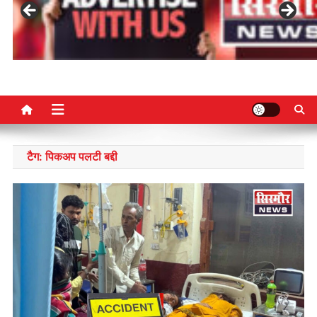
टैग:
पिकअप पलटी बद्दी