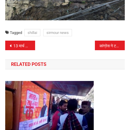
Tagged
shillai
sirmour news
पोस्ट
13 मार्च को बाली गाँव से कांग्रेस करेगी लोकसभा चुनाव का शंखनाद
कांग्रेस ने टटोली बाली कोटी में जनता की नब्ज़ , निकला दर्द
नेविगेशन
RELATED POSTS