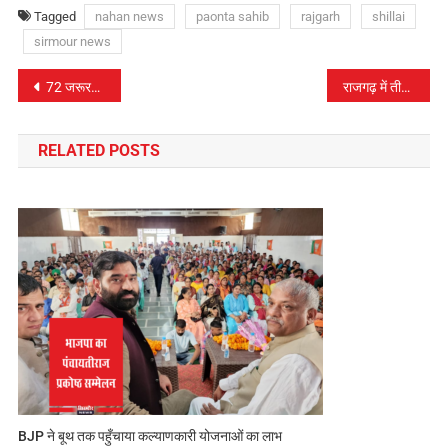
Tagged
nahan news
paonta sahib
rajgarh
shillai
sirmour news
पोस्ट
72 जरूरतमंद प्रवासी मजदूरों को व्यापार मंडल राजगढ़ ने बांटा मुफ्त राशन
राजगढ़ में तीन गऊओं की जहरीला पदार्थ खाने से हुई मौत
नेविगेशन
RELATED POSTS
BJP ने बूथ तक पहुँचाया कल्याणकारी योजनाओं का लाभ