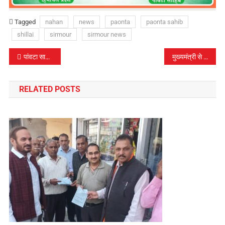
Tagged
nahan
news
paonta
paonta sahib
shillai
sirmour
sirmour news
पोस्ट
पांवटा साहिब में आयोजित किया गया उपमंडल स्तरीय स्वतंत्रता दिवस समारोह…एसडीएम ने ध्वजा-रोहण कर मार्चपास्ट की ली सलामी
मुख्यमंत्री से बैठक के बाद पटवारी और कानूनगो संघ ने काम पर लौटने का निर्णय लिया…
नेविगेशन
RELATED POSTS