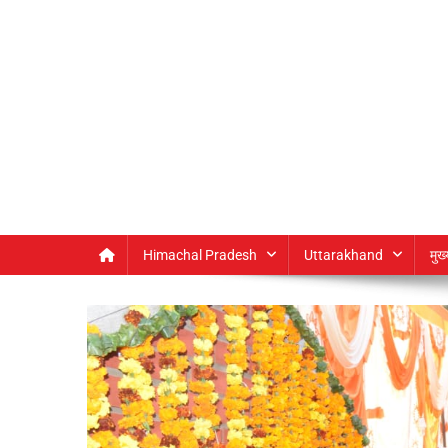
Himachal Pradesh
Uttarakhand
मुख