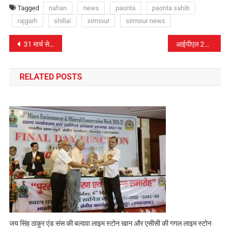
Tagged
nahan
news
paonta
paonta sahib
rajgarh
shillai
sirmour
sirmour news
पोस्ट
31 मार्च से चंबा प्रवास पर रहेंगे विधानसभा अध्यक्ष…
आईपीएल 2025: 30 मार्च के मुकाबलों का पूरा हाल – दिल्ली ने SRH को दी मात, राजस्थान ने CSK को हराया
नेविगेशन
RELATED POSTS
जय सिंह ठाकुर एंड संस की बल्दवा लाइम स्टोन खान और एसीसी की गगल लाइम स्टोन