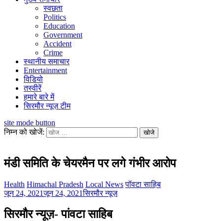
स्वछता
Politics
Education
Government
Accident
Crime
स्थानीय समाचार
Entertainment
विडियो
तस्वीरें
हमारे बारे में
सिरमौर न्यूज़ टीम
site mode button
निम्न को खोजें:
मंडी समिति के चेयरमैन पर लगे गंभीर आरोप
Health
Himachal Pradesh
Local News
पॉवटा साहिब
जून 24, 2021
जून 24, 2021
सिरमौर न्यूज़
सिरमौर न्यूज़- पांवटा साहिब