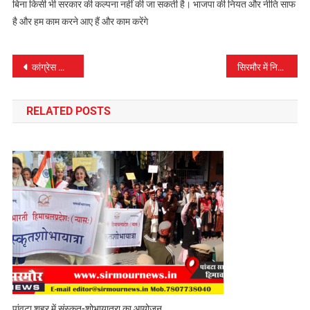
बिना किसी भी सरकार की कल्पना नहीं की जा सकती है। भाजपा की नियत और नीति साफ
है और हम काम करने आए हैं और काम करेंगे
पोस्ट
कांग्रेस को पावंटा में मदन मोहन शर्मा का झटका, भाजपा में शामिल करवाये 40 परिवार..
सिरमौर में निर्बाध विद्युत आपूर्ति के सुदृढीकरण पर व्यय होंगे 82 करोड़ रुपए – ऊर्जा मंत्री
नेविगेशन
RELATED POSTS
पांवटा शहर में संस्कृत-शोभायात्रा का आयोजन