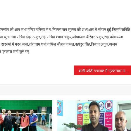
ति गिरनोल की आम सभा मन्दिर परिसर में प.निक्का राम शुक्ला की अध्यक्षता में संम्पन हुई जिसमें समिति
 चुना गया सचिव इंद्र ठाकुर,सह-सचिव श्याम ठाकुर,कोषाध्यक्ष वीरेंद्र ठाकुर,सह-कोषाध्यक्ष
ारणी सदस्यो में मदन बाबा,तोताराम शर्मा,कपिल चौहान कमल,बहादुर सिंह,किशन ठाकुर,अजय
प्रकाश शर्मा चुने गए
बाली-कोटी पंचायत में भ्रष्टाचार मामले पर ग्रामीण हुए लाल ,जांच टीम से भी नाखुश