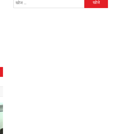
निम्न
को
खोजें: