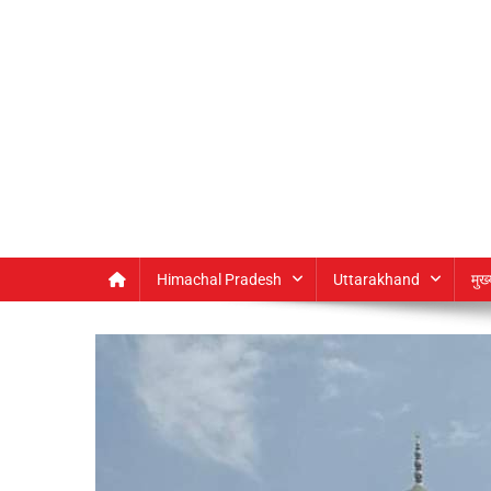
Himachal Pradesh
Uttarakhand
मुख