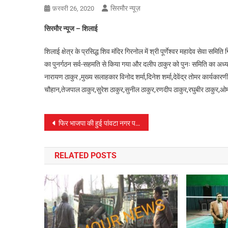
सिरमौर न्यूज़
फ़रवरी 26, 2020
सिरमौर न्यूज – शिलाई
शिलाई क्षेत्र के प्रसिद्ध शिव मंदिर गिरनोल में श्री पूर्णेश्वर महादेव सेवा समि
का पुनर्गठन सर्व-सहमति से किया गया और दलीप ठाकुर को पुनः समिति का अध्यक्ष
नारायण ठाकुर ,मुख्य सलाहकार विनोद शर्मा,दिनेश शर्मा,देवेंद्र तोमर कार्यक
चौहान,तेजपाल ठाकुर,सुरेश ठाकुर,सुनील ठाकुर,रणदीप ठाकुर,रघुबीर ठाकुर,ओम 
पोस्ट
फिर भाजपा की हुई पांवटा नगर परिषद।
नेविगेशन
RELATED POSTS