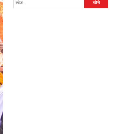
निम्न
को
खोजें: