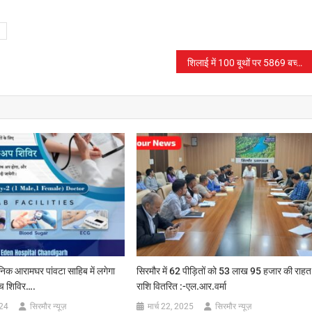
शिलाई में 100 बूथों पर 5869 बच्चों ने पी “दो बूँद जिंदगी की”
निक आरामघर पांवटा साहिब में लगेगा
सिरमौर में 62 पीड़ितों को 53 लाख 95 हजार की राहत
ांच शिविर….
राशि वितरित :-एल.आर.वर्मा
024
सिरमौर न्यूज़
मार्च 22, 2025
सिरमौर न्यूज़