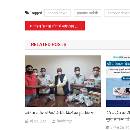
Tagged
nahan news
paonta sahib
sirmour news
पोस्ट
नाहन के बड़ा चौक में लगी आग से प्रभावित परिवार को तुरन्त राहत प्रदान करे प्रशासन-डॉo बिंदल
नेविगेशन
RELATED POSTS
क़ोरोना पीड़ित परिवारों के लिए किटो का हुआ वितरण
28 अप्रैल को सै
मुफ्त स्वास्थ्य ज
मई 29, 2021
सिरमौर न्यूज़
अप्रैल 26, 2