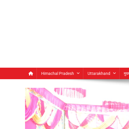
Himachal Pradesh
Uttarakhand
मुख