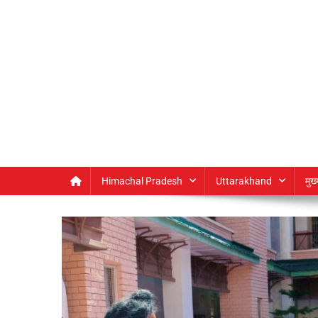
Himachal Pradesh
Uttarakhand
मुख