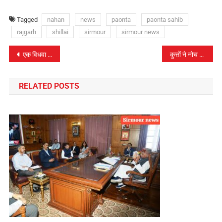
Tagged
nahan
news
paonta
paonta sahib
rajgarh
shillai
sirmour
sirmour news
पोस्ट
एक विधवा की न्याय के लिए दिल्ली में पुकार..
कुत्तों ने नोच कर मार डाले 3 बकरे, एक घायल
नेविगेशन
RELATED POSTS