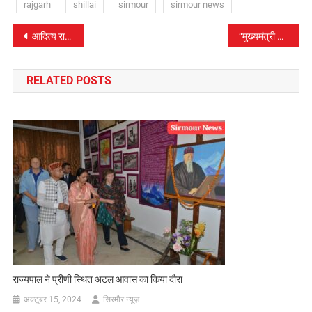
rajgarh
shillai
sirmour
sirmour news
पोस्ट
आदित्य राज ने किया पांवटा साहिब का नाम रोशन, नेशनल शूटिंग चैंपियनशिप में ली जगह, कोच अंकुश भारद्वाज ने जताई खुशी
“मुख्यमंत्री सुख शिक्षा” योजना शीघ्र होगी आरम्भः मुख्यमंत्री
नेविगेशन
RELATED POSTS
राज्यपाल ने प्रीणी स्थित अटल आवास का किया दौरा
अक्टूबर 15, 2024
सिरमौर न्यूज़