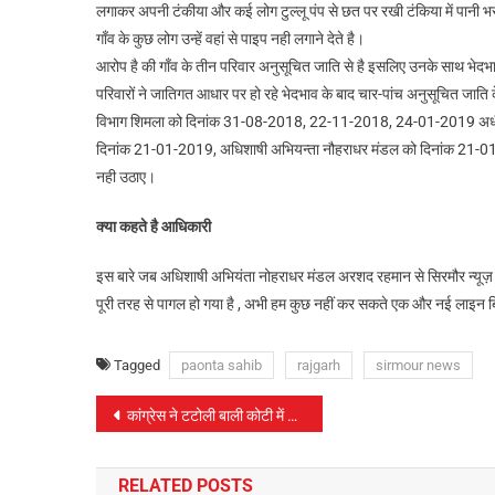
लगाकर अपनी टंकीया और कई लोग टुल्लू पंप से छत पर रखी टंकिया में पानी भ
गाँव के कुछ लोग उन्हें वहां से पाइप नही लगाने देते है।
आरोप है की गाँव के तीन परिवार अनुसूचित जाति से है इसलिए उनके साथ भेद
परिवारों ने जातिगत आधार पर हो रहे भेदभाव के बाद चार-पांच अनुसूचित जाति क
विभाग शिमला को दिनांक 31-08-2018, 22-11-2018, 24-01-2019 अधी
दिनांक 21-01-2019, अधिशाषी अभियन्ता नौहराधर मंडल को दिनांक 21-01-
नही उठाए।
क्या कहते है आधिकारी
इस बारे जब अधिशाषी अभियंता नोहराधर मंडल अरशद रहमान से सिरमौर न्यूज़
पूरी तरह से पागल हो गया है , अभी हम कुछ नहीं कर सकते एक और नई लाइन बिछ
Tagged
paonta sahib
rajgarh
sirmour news
पोस्ट
कांग्रेस ने टटोली बाली कोटी में जनता की नब्ज़ , निकला दर्द
नेविगेशन
RELATED POSTS