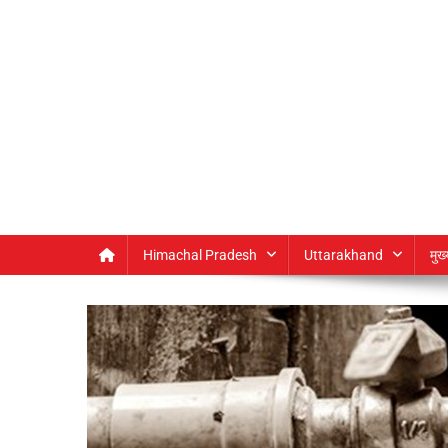
Himachal Pradesh
Uttarakhand
मुख